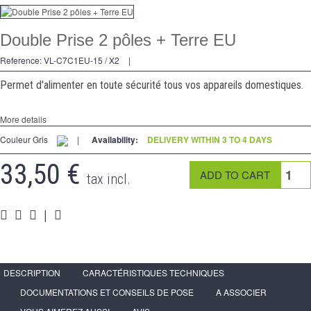
Dimmer
Double Prise 2 pôles + Terre EU
2 Ways
Reference:
VL-C7C1EU-15 / X2
|
Socket
Permet d'alimenter en toute sécurité tous vos appareils domestiques.
Spéciales
More details
Accessories
Couleur Gris
|
Availability:
DELIVERY WITHIN 3 TO 4 DAYS
Pièces
33,50 €
tax incl.
Media
Reseller program - LIVOLO France Official Website
|
DESCRIPTION
CARACTÉRISTIQUES TECHNIQUES
DOCUMENTATIONS ET CONSEILS DE POSE
A ASSOCIER