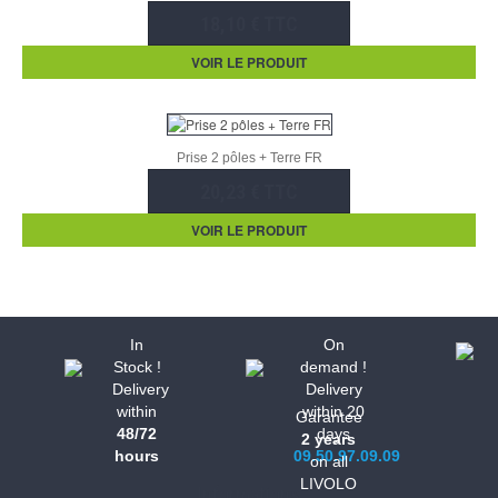
18,10 € TTC
VOIR LE PRODUIT
Prise 2 pôles + Terre FR
20,23 € TTC
VOIR LE PRODUIT
In
On
Stock !
demand !
Delivery
Delivery
within
within 20
Garantee
48/72
days
2 years
hours
09.50.97.09.09
on all
LIVOLO
Informations