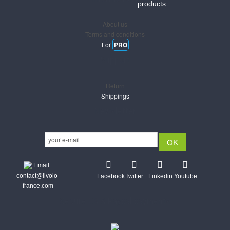
products
About us
Terms and conditions
For
PRO
Support
Return
Shippings
Newsletter
Email :
contact@livolo-
Facebook
Twitter
Linkedin
Youtube
france.com
Secure CB & Paypal payments