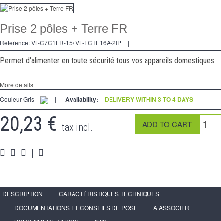
Dimmer
Prise 2 pôles + Terre FR
2 Ways
Reference:
VL-C7C1FR-15/ VL-FCTE16A-2IP
|
Socket
Permet d'alimenter en toute sécurité tous vos appareils domestiques.
Spéciales
More details
Accessories
Couleur Gris
|
Availability:
DELIVERY WITHIN 3 TO 4 DAYS
Pièces
20,23 €
tax incl.
Media
Reseller program - LIVOLO France Official Website
|
DESCRIPTION
CARACTÉRISTIQUES TECHNIQUES
DOCUMENTATIONS ET CONSEILS DE POSE
A ASSOCIER