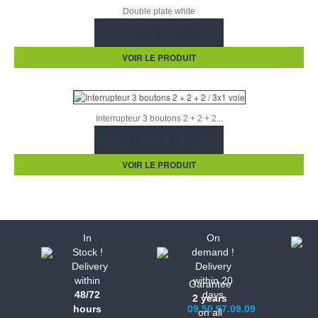
Double plate white
19,80 € TTC
VOIR LE PRODUIT
Interrupteur 3 boutons 2 + 2 + 2...
113,05 € TTC
VOIR LE PRODUIT
In
On
Stock !
demand !
Delivery
Delivery
within
within 20
Garantee
48/72
days
2 years
hours
09.50.97.09.09
on all