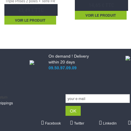
Triple Prises 2 pôles + Terre FR
14,65 € TTC
43,49 € TTC
VOIR LE PRODUIT
VOIR LE PRODUIT
On demand ! Delivery
within 20 days
09.50.97.09.09
upport
Newsletter
eturn
hippings
Facebook
Twitter
Linkedin