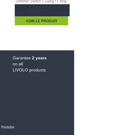
Dimmer Switch 1 Gang / 1 Way
48,74 € TTC
VOIR LE PRODUIT
Garantee
2 years
on all
LIVOLO products
Youtube