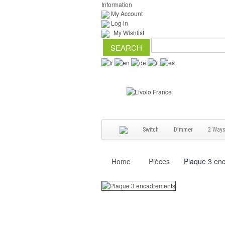
Information
My Account
Log in
My Wishlist
Switch
Dimmer
2 Way
Home
Pièces
Plaque 3 en