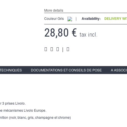
More details
Couleur Gris
|
Availability:
DELIVERY WIT
28,80 €
tax incl.
|
 TECHNIQUES
DOCUMENTATIONS ET CONSEILS DE POSE
A ASSOC
r 3 prises Livolo.
me mécanismes Livolo Europe.
nition (noir, blanc, gris, champagne et chrome)