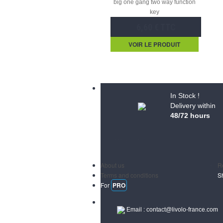
big one gang two way function
key
6,60 € TTC
VOIR LE PRODUIT
In Stock !
Delivery within
48/72 hours
Informations
S
About us
R
Terms and conditions
S
For
PRO
Email :
contact@livolo-france.com