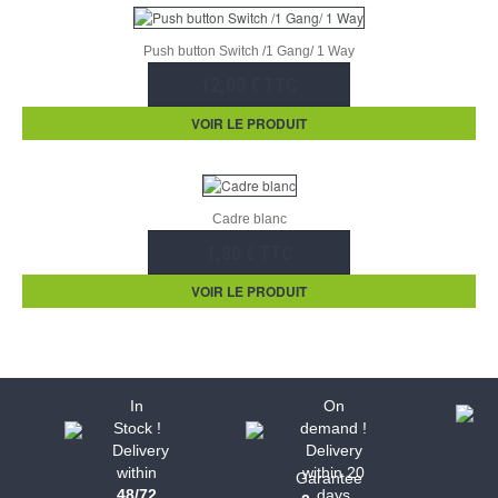
Push button Switch /1 Gang/ 1 Way
12,00 € TTC
VOIR LE PRODUIT
Cadre blanc
1,80 € TTC
VOIR LE PRODUIT
In
On
Stock !
demand !
Delivery
Delivery
within
within 20
Garantee
48/72
days