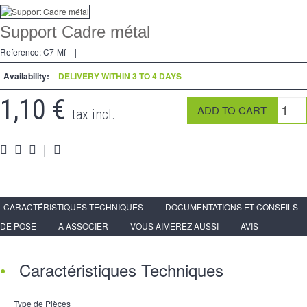
Dimmer
Support Cadre métal
2 Ways
Reference:
C7-Mf
|
Socket
Availability:
DELIVERY WITHIN 3 TO 4 DAYS
Spéciales
1,10 €
tax incl.
Accessories
|
Pièces
Media
Reseller program - LIVOLO France Official Website
CARACTÉRISTIQUES TECHNIQUES
DOCUMENTATIONS ET CONSEILS
DE POSE
A ASSOCIER
VOUS AIMEREZ AUSSI
AVIS
Caractéristiques Techniques
Type de Pièces