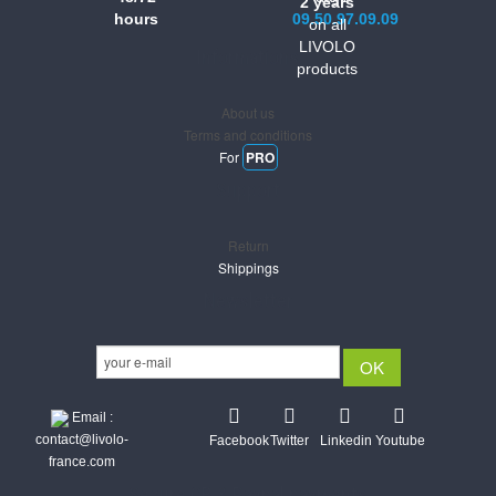
2 years
hours
09.50.97.09.09
on all
LIVOLO
Informations
products
About us
Terms and conditions
For
PRO
Support
Return
Shippings
Newsletter
Email :
contact@livolo-
Facebook
Twitter
Linkedin
Youtube
france.com
Secure CB & Paypal payments