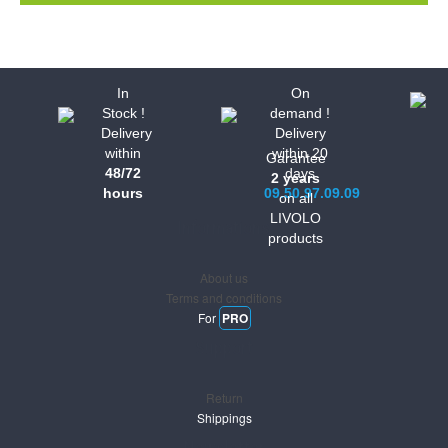
In
On
Stock !
demand !
Delivery
Delivery
within
within 20
Garantee
48/72
days
2 years
hours
09.50.97.09.09
on all
LIVOLO
Informations
products
About us
Terms and conditions
For
PRO
Support
Return
Shippings
Newsletter