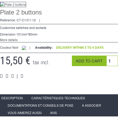
Dimmer
Plate 2 buttons
2 Ways
Reference:
C7-C1/C1-12
|
Socket
Customize switches and sockets
Dimension 151mm*80mm
Spéciales
More details
Couleur Noir
Accessories
|
Availability:
DELIVERY WITHIN 3 TO 4 DAYS
15,50 €
Pièces
tax incl.
Media
|
Reseller program - LIVOLO France Official Website
DESCRIPTION
CARACTÉRISTIQUES TECHNIQUES
DOCUMENTATIONS ET CONSEILS DE POSE
A ASSOCIER
VOUS AIMEREZ AUSSI
AVIS