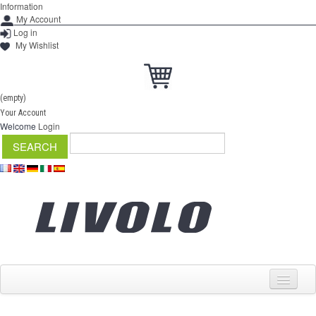
Information
My Account
Log in
My Wishlist
(empty)
Your Account
Welcome
Login