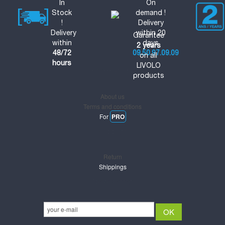
In
On
Stock
demand !
!
Delivery
Delivery
within 20
Garantee
within
days
2 years
48/72
09.50.97.09.09
on all
hours
LIVOLO
Informations
products
About us
Terms and conditions
For
PRO
Support
Return
Shippings
Newsletter