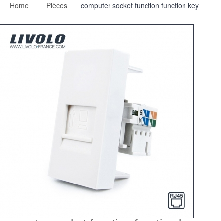
Home
Pièces
computer socket function function key
Switch
Dimmer
2 Ways
Socket
Spéciales
Accessories
Pièces
Media
Reseller program - LIVOLO France Official Website