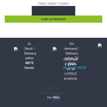
Plate 1 button + 2 taken
20,50 € TTC
VOIR LE PRODUIT
In
On
Stock !
demand !
Delivery
Delivery
within
within 20
Garantee
48/72
days
2 years
hours
09.50.97.09.09
on all
LIVOLO
Informations
products
About us
Terms and conditions
For
PRO
Support