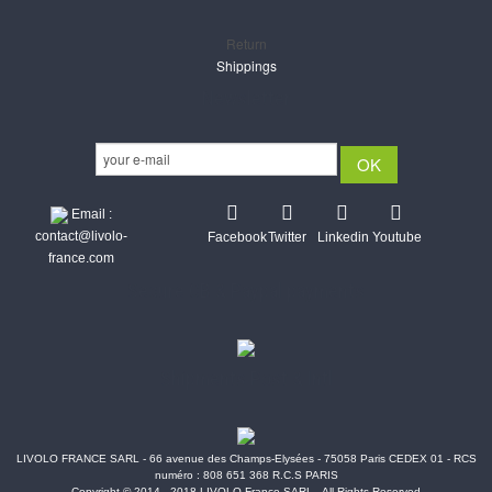
Return
Shippings
Newsletter
Email :
contact@livolo-
Facebook
Twitter
Linkedin
Youtube
france.com
Secure CB & Paypal payments
Shipments Post & Intl
LIVOLO FRANCE SARL - 66 avenue des Champs-Elysées - 75058 Paris CEDEX 01 - RCS
numéro : 808 651 368 R.C.S PARIS
Copyright © 2014 - 2018 LIVOLO France SARL - All Rights Reserved