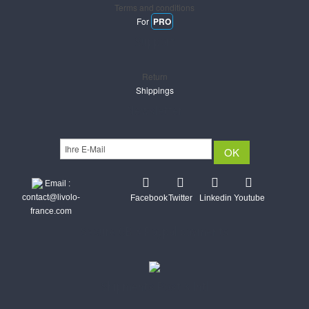
Terms and conditions
For
PRO
Support
Return
Shippings
Newsletter
Email :
contact@livolo-
Facebook
Twitter
Linkedin
Youtube
france.com
Secure CB & Paypal payments
Shipments Post & Intl