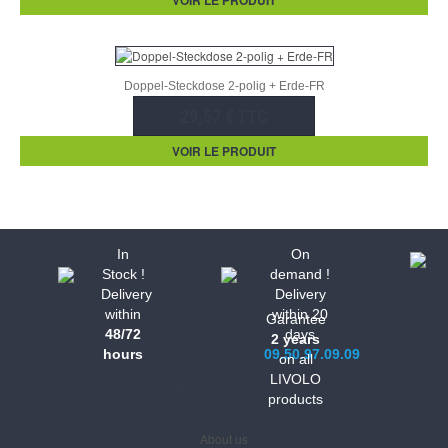
Doppel-Steckdose 2-polig + Erde-FR
29,57 € TTC
VOIR LE PRODUIT
In
On
Stock !
demand !
Delivery
Delivery
within
within 20
Garantee
48/72
days
2 years
hours
09.50.97.09.09
on all
LIVOLO
Informations
products
About us