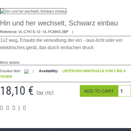
Dimmer
Kreuzschalters
Hin und her wechselt, Schwarz einbau
Steckdose
Reference:
VL-C7K1S-12 / VL-FCMKS-2BP
|
1x2 weg, Erlaubt die verwaltung der ein - /aus-licht oder ein
Spéciales
elektrisches gerät, das durch einfachen druck
Zubehör
More details
Pièces
Couleur Noir
|
Availability:
LIEFERUNG INNERHALB VON 3 BIS 4
Medien
TAGEN
18,10 €
Programme Revendeur - LIVOLO France Site Officiel
tax incl.
|