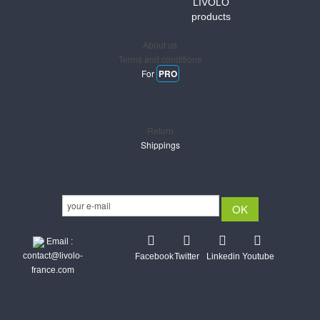
LIVOLO
Informations
products
About us
Terms and conditions
For
PRO
Support
Return
Shippings
Newsletter
Email :
contact@livolo-
Facebook
Twitter
Linkedin
Youtube
france.com
Secure CB & Paypal payments