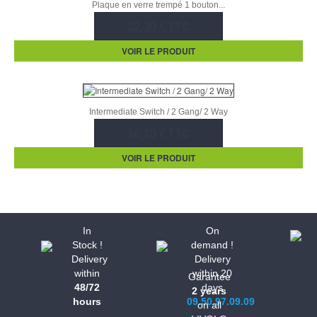
Plaque en verre trempé 1 bouton...
22,30 € TTC
VOIR LE PRODUIT
Intermediate Switch / 2 Gang/ 2 Way
36,20 € TTC
VOIR LE PRODUIT
In
On
Stock !
demand !
Delivery
Delivery
within
within 20
Garantee
48/72
days
2 years
hours
09.50.97.09.09
on all