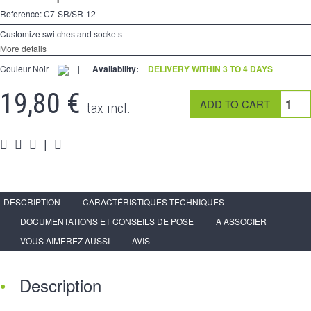
2 Ways
Reference:
C7-SR/SR-12
|
Socket
Customize switches and sockets
More details
Spéciales
Couleur Noir
|
Availability:
DELIVERY WITHIN 3 TO 4 DAYS
Accessories
19,80 €
tax incl.
Pièces
|
Media
Espace
PRO
DESCRIPTION
CARACTÉRISTIQUES TECHNIQUES
DOCUMENTATIONS ET CONSEILS DE POSE
A ASSOCIER
VOUS AIMEREZ AUSSI
AVIS
Description