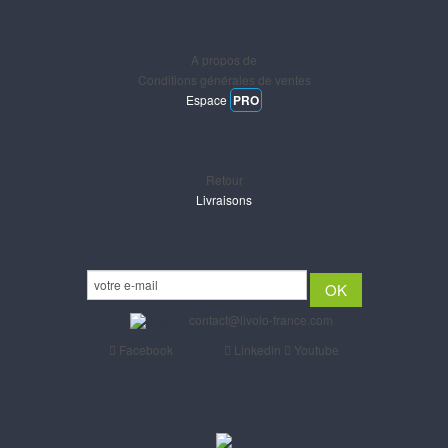
Informations
A propos de
Conditions générales de ventes
Espace
PRO
Support
Retour
Livraisons
Newsletter
Email :
contact@livolo-france.com
Facebook
Twitter
Linkedin
Youtube
Paiements CB & Paypal sécurisés