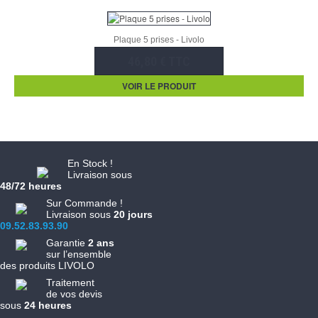
Plaque 5 prises - Livolo
46,80 € TTC
VOIR LE PRODUIT
En Stock !
Livraison sous
48/72 heures
Sur Commande !
Livraison sous
20 jours
09.52.83.93.90
Garantie
2 ans
sur l’ensemble
des produits LIVOLO
Traitement
de vos devis
sous
24 heures