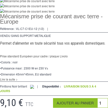
Va et Vients
Prises
Mécanisme prise de courant avec terre -
Multimedia
Europe
Référence :
VL-C7-C1EU-12 (1/2)
|
Accessoires
VENDU SANS SUPPORT METALIQUE
Pièces
Permet d'alimenter en toute sécurité tous vos appareils domestiques.
Supports
Prise standard Européen pour cadre / plaque Livolo
Espace
PRO
•Coloris : noir
•Puissance maxi : 2300 W en 230 V±
•Dimension 45mm*45mm, EU standard
Lire la suite >
Finitions Noir brillant
|
Disponibilité :
LIVRAISON SOUS 3 À 4
JOURS
9,10 €
TTC