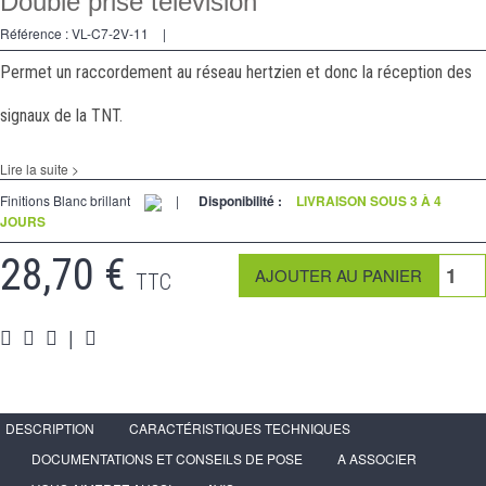
Double prise télévision
Va et Vients
Référence :
VL-C7-2V-11
|
Prises
Permet un raccordement au réseau hertzien et donc la réception des
Multimedia
signaux de la TNT.
Accessoires
Lire la suite >
Pièces
Finitions Blanc brillant
|
Disponibilité :
LIVRAISON SOUS 3 À 4
JOURS
Supports
28,70 €
Espace
PRO
TTC
|
DESCRIPTION
CARACTÉRISTIQUES TECHNIQUES
DOCUMENTATIONS ET CONSEILS DE POSE
A ASSOCIER