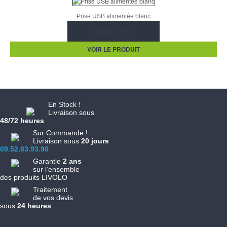
Prise USB alimentée blanc
18,85 € TTC
VOIR LE PRODUIT
En Stock !
Livraison sous
48/72 heures
Sur Commande !
Livraison sous
20 jours
09.52.83.93.90
Garantie
2 ans
sur l’ensemble
des produits LIVOLO
Traitement
de vos devis
sous
24 heures
Informations