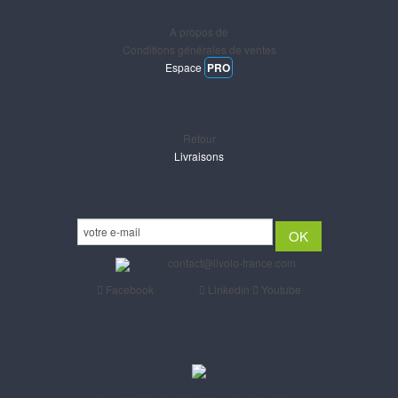
A propos de
Conditions générales de ventes
Espace
PRO
Support
Retour
Livraisons
Newsletter
Email :
contact@livolo-france.com
Facebook
Twitter
Linkedin
Youtube
Paiements CB & Paypal sécurisés
Expéditions Poste & Colissimo