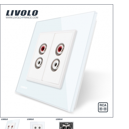
Variateurs
Va et Vients
Prises
Multimedia
Accessoires
Pièces
Supports
Espace
PRO