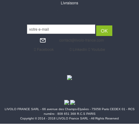
Livraisons
Newsletter
Email :
contact@livolo-france.com
Facebook
Twitter
Linkedin
Youtube
Paiements CB & Paypal sécurisés
Expéditions Poste & Colissimo
LIVOLO FRANCE SARL - 66 avenue des Champs-Elysées - 75058 Paris CEDEX 01 - RCS
numéro : 808 651 368 R.C.S PARIS
Copyright © 2014 - 2018 LIVOLO France SARL - All Rights Reserved