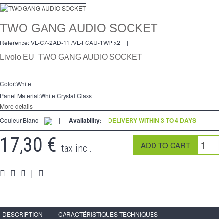
Dimmer
TWO GANG AUDIO SOCKET
2 Ways
Reference:
VL-C7-2AD-11 /VL-FCAU-1WP x2
|
Socket
Livolo EU TWO GANG AUDIO SOCKET
Spéciales
Color:White
Accessories
Panel Material:White Crystal Glass
More details
Pièces
Couleur Blanc
|
Availability:
DELIVERY WITHIN 3 TO 4 DAYS
Media
17,30 €
tax incl.
Reseller program - LIVOLO France Official Website
|
DESCRIPTION
CARACTÉRISTIQUES TECHNIQUES