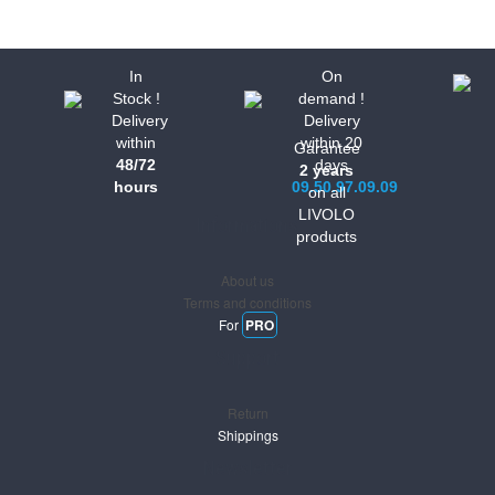
In
On
Stock !
demand !
Delivery
Delivery
within
within 20
Garantee
48/72
days
2 years
hours
09.50.97.09.09
on all
LIVOLO
Informations
products
About us
Terms and conditions
For
PRO
Support
Return
Shippings
Newsletter