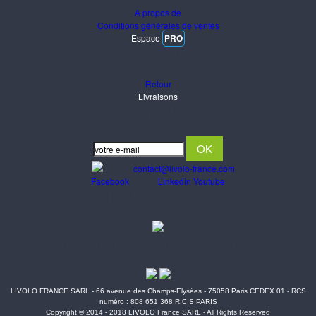
A propos de
Conditions générales de ventes
Espace
PRO
Support
Retour
Livraisons
Newsletter
Email :
contact@livolo-france.com
Facebook
Twitter
Linkedin
Youtube
Paiements CB & Paypal sécurisés
Expéditions Poste & Colissimo
LIVOLO FRANCE SARL - 66 avenue des Champs-Elysées - 75058 Paris CEDEX 01 - RCS
numéro : 808 651 368 R.C.S PARIS
Copyright © 2014 - 2018 LIVOLO France SARL - All Rights Reserved