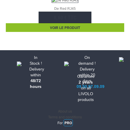
De Red RJ45
8,60 € TTC
VOIR LE PRODUIT
In
On
Stock !
demand !
Delivery
Delivery
within
within 20
Garantee
48/72
days
2 years
hours
09.50.97.09.09
on all
LIVOLO
Informations
products
About us
Terms and conditions
For
PRO