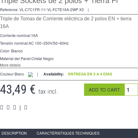
Triple Sockets de 2 polos + Tierra Fr
2 Ways
Reference:
VL-C7C1FR-11/ VL-FCTE16A-2WP X3
|
tomado
Triple de Tomas de Corriente eléctrica de 2 polos EN + tierra
Spéciales
16A
Corriente nominal
:
16A
accesorios
Tensión nominal:
AC 100
~
250V/50
~
60Hz
Pièces
Color:
Blanco
Material del Panel
:
Cristal Negro
Apoyo
More details
Couleur Blanc
|
Availability:
ENTREGA EN 3 A 4 DÍAS
Espace
PRO
43,49 €
tax incl.
|
DESCRIPTION
CARACTÉRISTIQUES TECHNIQUES