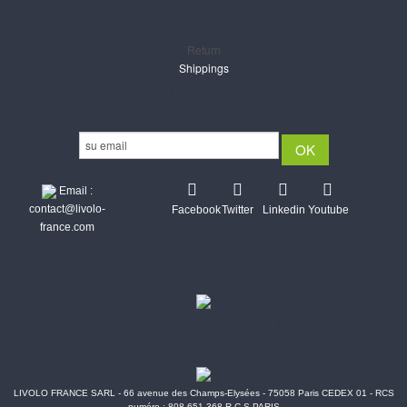
Support
Return
Shippings
Newsletter
Email :
contact@livolo-
Facebook
Twitter
Linkedin
Youtube
france.com
Secure CB & Paypal payments
Shipments Post & Intl
LIVOLO FRANCE SARL - 66 avenue des Champs-Elysées - 75058 Paris CEDEX 01 - RCS
numéro : 808 651 368 R.C.S PARIS