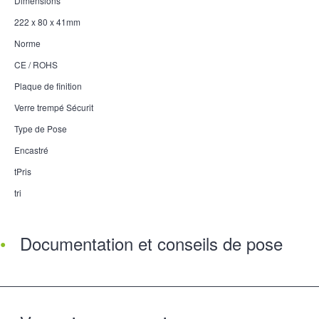
Dimensions
222 x 80 x 41mm
Norme
CE / ROHS
Plaque de finition
Verre trempé Sécurit
Type de Pose
Encastré
tPris
tri
Documentation et conseils de pose