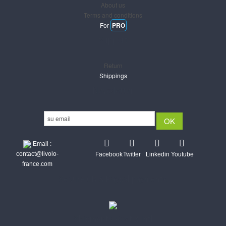
About us
Terms and conditions
For
PRO
Support
Return
Shippings
Newsletter
Email :
contact@livolo-
Facebook
Twitter
Linkedin
Youtube
france.com
Secure CB & Paypal payments
Shipments Post & Intl