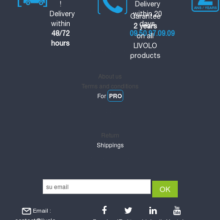
!
Delivery
Delivery
within 20
Garantee
within
days
2 years
48/72
09.50.97.09.09
on all
hours
LIVOLO
Informations
products
About us
Terms and conditions
For
PRO
Support
Return
Shippings
Newsletter
Email :