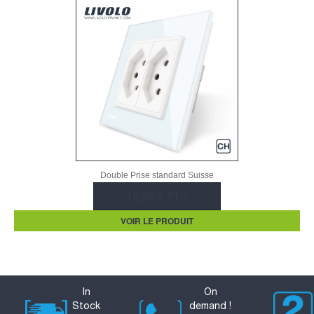
Double Prise standard Suisse
16,80 € TTC
VOIR LE PRODUIT
In
On
Stock
demand !