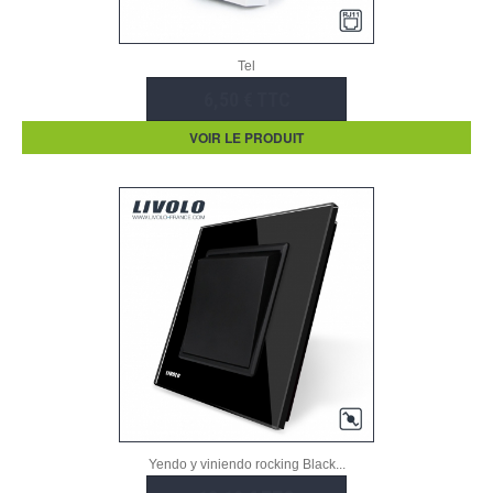
Tel
6,50 € TTC
VOIR LE PRODUIT
Yendo y viniendo rocking Black...