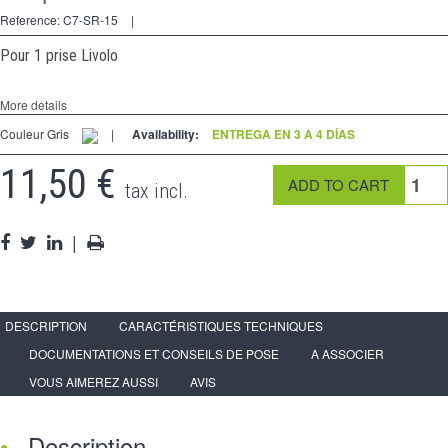
2 Ways
Reference:
C7-SR-15
|
tomado
Pour 1 prise Livolo
Spéciales
More details
accesorios
Couleur Gris
|
Availability:
ENTREGA EN 3 A 4 DÍAS
Pièces
11,50 €
tax incl.
Apoyo
|
Espace
PRO
DESCRIPTION
CARACTÉRISTIQUES TECHNIQUES
DOCUMENTATIONS ET CONSEILS DE POSE
A ASSOCIER
VOUS AIMEREZ AUSSI
AVIS
Description