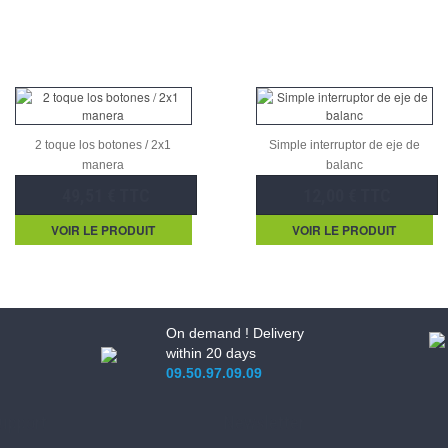
2 toque los botones / 2x1
Simple interruptor de eje de
manera
balanc
49,51 € TTC
12,00 € TTC
VOIR LE PRODUIT
VOIR LE PRODUIT
On demand ! Delivery
within 20 days
09.50.97.09.09
upport
Newsletter