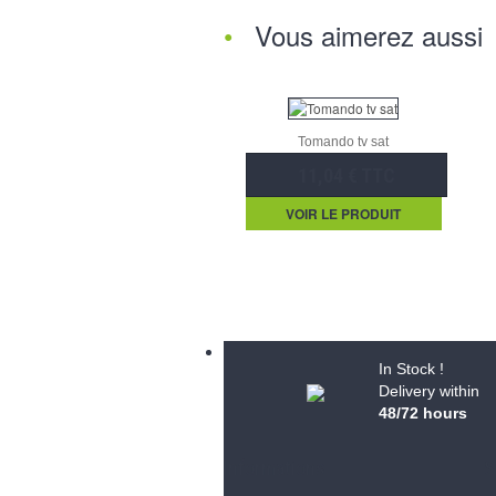
Vous aimerez aussi
Tomando tv sat
11,04 € TTC
VOIR LE PRODUIT
In Stock !
Delivery within
48/72 hours
Informations
S