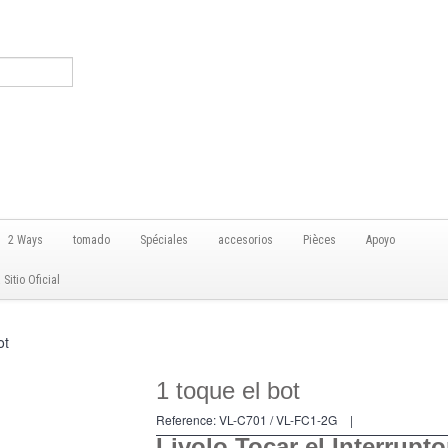
2 Ways
tomado
Spéciales
accesorios
Pièces
Apoyo
itio Oficial
ot
1 toque el bot
Reference:
VL-C701 / VL-FC1-2G
|
Livolo Tocar el Interrupto