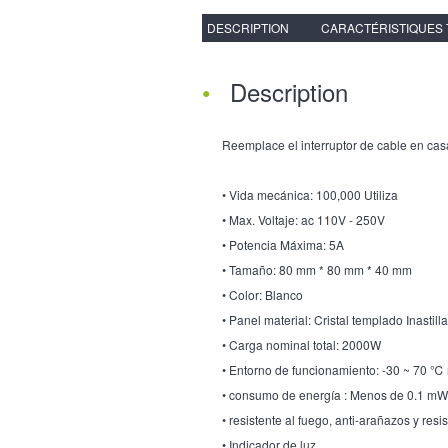
DESCRIPTION
CARACTÉRISTIQUES
Description
Reemplace el interruptor de cable en casa 
• Vida mecánica: 100,000 Utiliza
• Max. Voltaje: ac 110V - 250V
• Potencia Máxima: 5A
• Tamaño: 80 mm * 80 mm * 40 mm
• Color: Blanco
• Panel material: Cristal templado Inastill
• Carga nominal total: 2000W
• Entorno de funcionamiento: -30 ~ 70
• consumo de energía : Menos de 0.1 mW
• resistente al fuego, anti-arañazos y res
• Indicador de luz