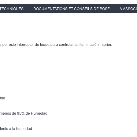
 TECHNIQUES
DOCUMENTATIONS ET CONSEILS DE POSE
A ASSOC
por este interruptor de toque para controlar su iluminación interior.
able
 ℃ menos de 95% de Humedad
istente a la humedad