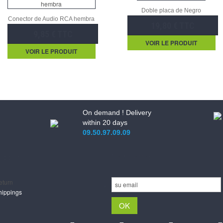
Doble placa de Negro
Conector de Audio RCA hembra
19,80 € TTC
9,85 € TTC
VOIR LE PRODUIT
VOIR LE PRODUIT
On demand ! Delivery
within 20 days
09.50.97.09.09
upport
Newsletter
eturn
hippings