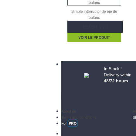
Simple interruptor de eje de
balanc
12,00 € TTC
VOIR LE PRODUIT
In Stock !
Delivery within
48/72 hours
Informations
S
About us
R
Terms and conditions
S
For
PRO