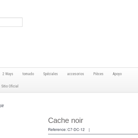
2 Ways
tomado
Spéciales
accesorios
Pièces
Apoyo
itio Oficial
ir
Cache noir
Reference:
C7-DC-12
|