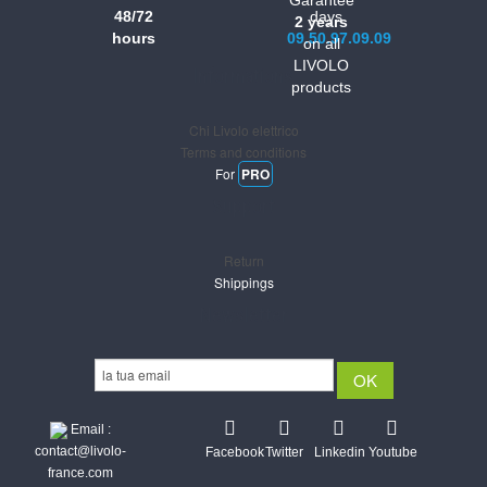
48/72
days
2 years
hours
09.50.97.09.09
on all
LIVOLO
Informations
products
Chi Livolo elettrico
Terms and conditions
For
PRO
Support
Return
Shippings
Newsletter
Email :
contact@livolo-
Facebook
Twitter
Linkedin
Youtube
france.com