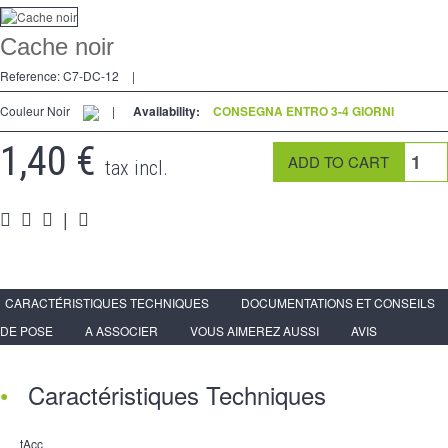
Dimmer
Cache noir
2 modi
Reference:
C7-DC-12
|
preso
Couleur Noir
|
Availability:
CONSEGNA ENTRO 3-4 GIORNI
Spéciales
1,40 €
tax incl.
accessori
|
Pièces
Media
Programma per rivenditori - LIVOLO Francia Sito Ufficiale di
CARACTÉRISTIQUES TECHNIQUES
DOCUMENTATIONS ET CONSEILS
DE POSE
A ASSOCIER
VOUS AIMEREZ AUSSI
AVIS
Caractéristiques Techniques
tAcc