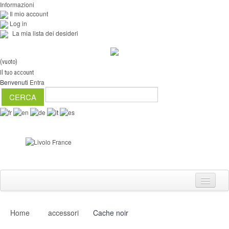
Informazioni
Il mio account
Log in
La mia lista dei desideri
(vuoto)
Il tuo account
Benvenuti
Entra
Home
accessori
Cache noir
Interruttori