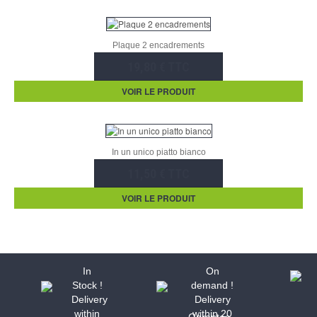
Plaque 2 encadrements
19,80 € TTC
VOIR LE PRODUIT
In un unico piatto bianco
11,50 € TTC
VOIR LE PRODUIT
In
On
Stock !
demand !
Delivery
Delivery
within
within 20
Garantee