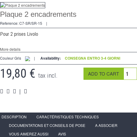
Dimmer
Plaque 2 encadrements
2 modi
Reference:
C7-SR/SR-15
|
preso
Pour 2 prises Livolo
Spéciales
More details
accessori
Couleur Gris
|
Availability:
CONSEGNA ENTRO 3-4 GIORNI
Pièces
19,80 €
tax incl.
Media
|
Programma per rivenditori - LIVOLO Francia Sito Ufficiale di
DESCRIPTION
CARACTÉRISTIQUES TECHNIQUES
DOCUMENTATIONS ET CONSEILS DE POSE
A ASSOCIER
VOUS AIMEREZ AUSSI
AVIS