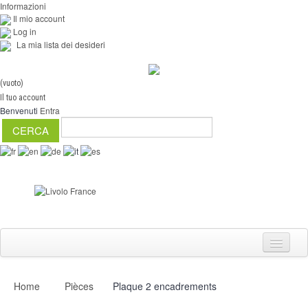
Informazioni
Il mio account
Log in
La mia lista dei desideri
(vuoto)
Il tuo account
Benvenuti
Entra
Home
Pièces
Plaque 2 encadrements
Interruttori