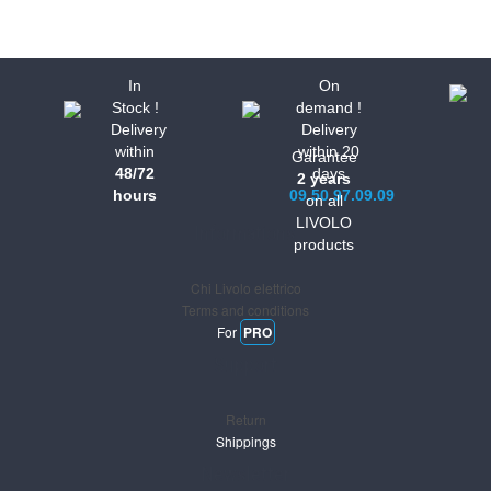
In
On
Stock !
demand !
Delivery
Delivery
within
within 20
Garantee
48/72
days
2 years
hours
09.50.97.09.09
on all
LIVOLO
Informations
products
Chi Livolo elettrico
Terms and conditions
For
PRO
Support
Return
Shippings
Newsletter