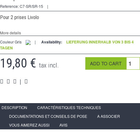
Kreuzschalters
Reference:
C7-SR/SR-15
|
Steckdose
Pour 2 prises Livolo
Spéciales
More details
Zubehör
Couleur Gris
|
Availability:
LIEFERUNG INNERHALB VON 3 BIS 4
TAGEN
Pièces
19,80 €
Medien
tax incl.
Espace
PRO
|
DESCRIPTION
CARACTÉRISTIQUES TECHNIQUES
DOCUMENTATIONS ET CONSEILS DE POSE
A ASSOCIER
VOUS AIMEREZ AUSSI
AVIS