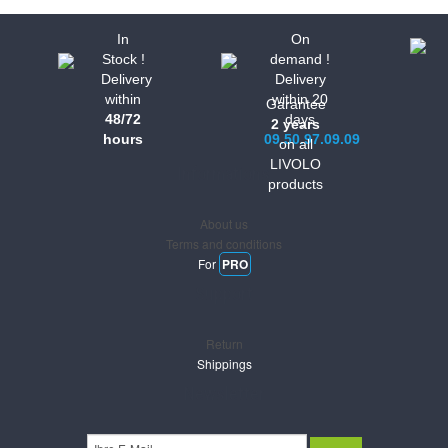
In
On
Stock !
demand !
Delivery
Delivery
within
within 20
Garantee
48/72
days
2 years
hours
09.50.97.09.09
on all
LIVOLO
Informations
products
About us
Terms and conditions
For
PRO
Support
Return
Shippings
Newsletter