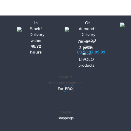
In
On
Stock !
demand !
Delivery
Delivery
within
within 20
Garantee
48/72
days
2 years
hours
09.50.97.09.09
on all
LIVOLO
Informations
products
About us
Terms and conditions
For
PRO
Support
Return
Shippings
Newsletter