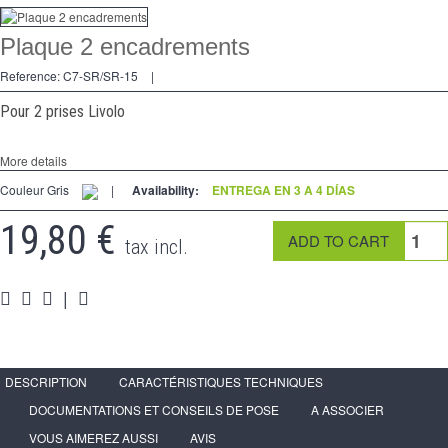
regulador
Plaque 2 encadrements
2 Ways
Reference:
C7-SR/SR-15
|
tomado
Pour 2 prises Livolo
Spéciales
More details
accesorios
Couleur Gris
|
Availability:
ENTREGA EN 3 A 4 DÍAS
Pièces
19,80 €
tax incl.
Apoyo
|
Programa de revendedor - LIVOLO Francia Sitio Oficial
DESCRIPTION
CARACTÉRISTIQUES TECHNIQUES
DOCUMENTATIONS ET CONSEILS DE POSE
A ASSOCIER
VOUS AIMEREZ AUSSI
AVIS