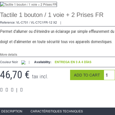
regulador
Tactile 1 bouton / 1 voie + 2 Prises FR
2 Ways
Reference:
VL-C701 / VL-C7C1FR-12 X2
|
tomado
Permet d'allumer ou d'éteindre un éclairage par simple effleurement du
Spéciales
doigt et d'alimenter en toute sécurité tous vos appareils domestiques.
accesorios
More details
Pièces
Couleur Noir
|
Availability:
ENTREGA EN 3 A 4 DÍAS
Apoyo
46,70 €
tax incl.
Programa de revendedor - LIVOLO Francia Sitio Oficial
|
DESCRIPTION
CARACTÉRISTIQUES TECHNIQUES