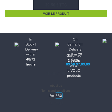
39,50 € TTC
VOIR LE PRODUIT
In
On
Stock !
demand !
Delivery
Delivery
within
within 20
Garantee
48/72
days
2 years
hours
09.50.97.09.09
on all
LIVOLO
Informations
products
About us
Terms and conditions
For
PRO
Support