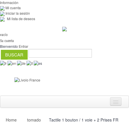
Información
Mi cuenta
Iniciar la sesión
Mi lista de deseos
vacío
Su cuenta
Bienvenido
Entrar
Home
tomado
Tactile 1 bouton / 1 voie + 2 Prises FR
Interruptores