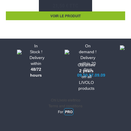
21,50 € TTC
VOIR LE PRODUIT
In
On
Stock !
demand !
Delivery
Delivery
within
within 20
Garantee
48/72
days
2 years
hours
09.50.97.09.09
on all
LIVOLO
Informations
products
Chi Livolo elettrico
Terms and conditions
For
PRO
Support