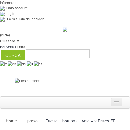
Informazioni
Il mio account
Log in
La mia lista dei desideri
(vuoto)
Il tuo account
Benvenuti
Entra
Home
preso
Tactile 1 bouton / 1 voie + 2 Prises FR
Interruttori