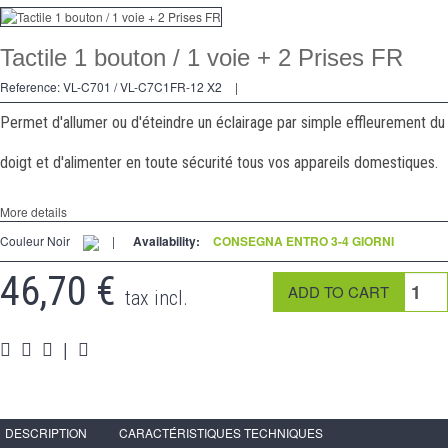
Dimmer
Tactile 1 bouton / 1 voie + 2 Prises FR
2 modi
Reference:
VL-C701 / VL-C7C1FR-12 X2
|
preso
Permet d'allumer ou d'éteindre un éclairage par simple effleurement du
Spéciales
doigt et d'alimenter en toute sécurité tous vos appareils domestiques.
accessori
More details
Pièces
Couleur Noir
|
Availability:
CONSEGNA ENTRO 3-4 GIORNI
Media
46,70 €
tax incl.
Programma per rivenditori - LIVOLO Francia Sito Ufficiale di
|
DESCRIPTION
CARACTÉRISTIQUES TECHNIQUES