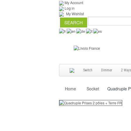
My Account
Log in
My Wishlist
Switch
Dimmer
2 Way
Home
Socket
Quadruple Pr