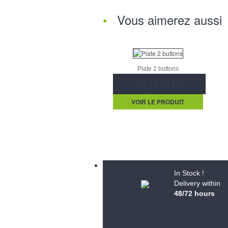
Vous aimerez aussi
Plate 2 buttons
15,50 € TTC
VOIR LE PRODUIT
In Stock !
Delivery within
48/72 hours
Informations
S