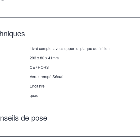
chniques
Livré complet avec support et plaque de finition
293 x 80 x 41mm
CE / ROHS
Verre trempé Sécurit
Encastré
quad
nseils de pose