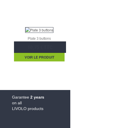
Plate 3 buttons
10,75 € TTC
VOIR LE PRODUIT
Garantee
2 years
on all
LIVOLO products