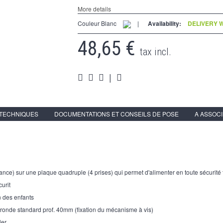
More details
Couleur Blanc
|
Availability:
DELIVERY W
48,65 €
tax incl.
|
 TECHNIQUES
DOCUMENTATIONS ET CONSEILS DE POSE
A ASSOC
ance) sur une plaque quadruple (4 prises) qui permet d'alimenter en toute sécurité
curit
n des enfants
 ronde standard prof. 40mm (fixation du mécanisme à vis)
ler