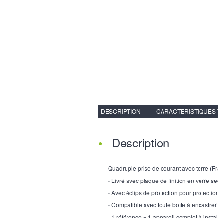
DESCRIPTION
CARACTÉRISTIQUES
Description
Quadruple prise de courant avec terre (Fr
- Livré avec plaque de finition en verre se
- Avec éclips de protection pour protectio
- Compatible avec toute boîte à encastrer
- 1 référence = 1 appareil complet à instal