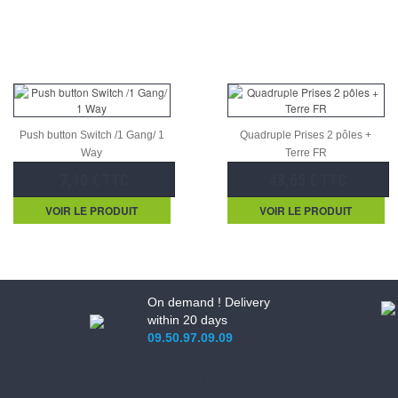
Push button Switch /1 Gang/ 1
Quadruple Prises 2 pôles +
Way
Terre FR
7,10 € TTC
48,65 € TTC
VOIR LE PRODUIT
VOIR LE PRODUIT
On demand ! Delivery
within 20 days
09.50.97.09.09
upport
Newsletter