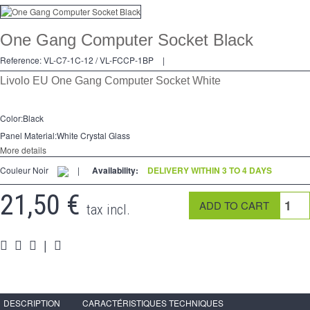
Dimmer
One Gang Computer Socket Black
2 Ways
Reference:
VL-C7-1C-12 / VL-FCCP-1BP
|
Socket
Livolo EU One Gang Computer Socket White
Spéciales
Color:Black
Accessories
Panel Material:White Crystal Glass
More details
Pièces
Couleur Noir
|
Availability:
DELIVERY WITHIN 3 TO 4 DAYS
Media
21,50 €
tax incl.
Reseller program - LIVOLO France Official Website
|
DESCRIPTION
CARACTÉRISTIQUES TECHNIQUES