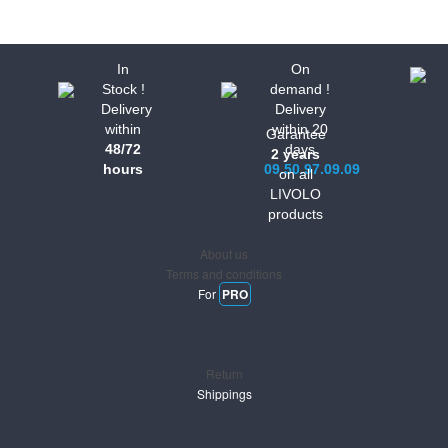
In
On
Stock !
demand !
Delivery
Delivery
within
within 20
Garantee
48/72
days
2 years
hours
09.50.97.09.09
on all
LIVOLO
Informations
products
About us
Terms and conditions
For
PRO
Support
Return
Shippings
Newsletter