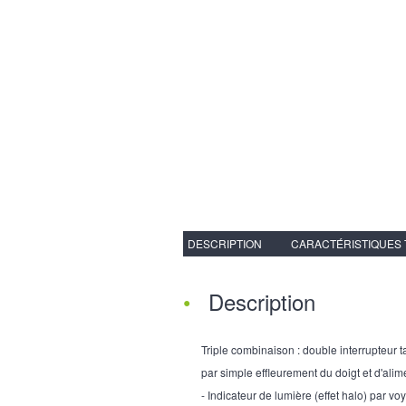
DESCRIPTION
CARACTÉRISTIQUES
Description
Triple combinaison : double interrupteur t
par simple effleurement du doigt et d'ali
- Indicateur de lumière (effet halo) par vo