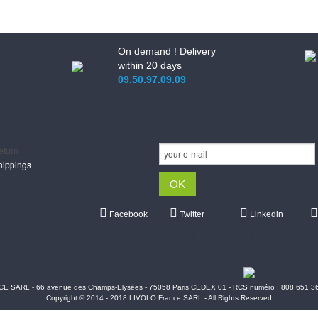
On demand ! Delivery
within 20 days
09.50.97.09.09
upport
Newsletter
eturn
hippings
Facebook
Twitter
Linkedin
Shipments Post & Intl
 SARL - 66 avenue des Champs-Elysées - 75058 Paris CEDEX 01 - RCS numéro : 808 651 3
Copyright © 2014 - 2018 LIVOLO France SARL - All Rights Reserved