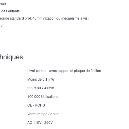
curit
n des enfants
 ronde standard prof. 40mm (fixation du mécanisme à vis)
ler
chniques
Livré complet avec support et plaque de finition
Moins de 0.1 mW
222 x 80 x 41mm
100 000 Utilisations
CE / ROHS
Verre trempé Sécurit
AC 110V - 250V