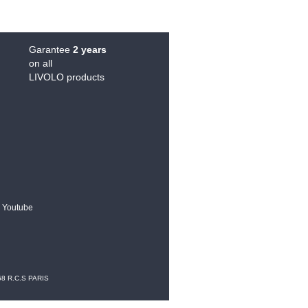
Garantee
2 years
on all
LIVOLO products
Youtube
68 R.C.S PARIS