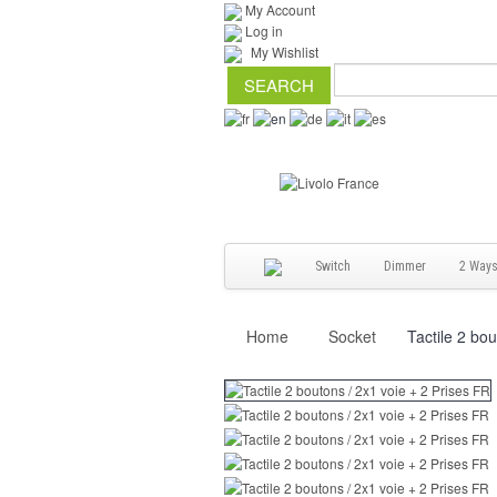
My Account
Log in
My Wishlist
Switch
Dimmer
2 Way
Home
Socket
Tactile 2 bo