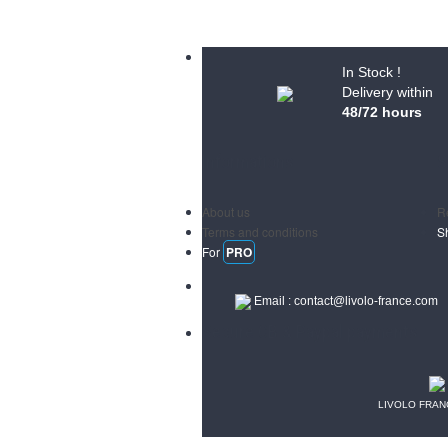
In Stock !
Delivery within
48/72 hours
Informations
S
About us
R
Terms and conditions
S
For
PRO
Email :
contact@livolo-france.com
Secure CB & Paypal payments
LIVOLO FRANCE