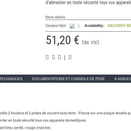
d'alimenter en toute sécurité tous vos apparei
More details
Couleur Noir
|
Availability:
DELIVERY WI
51,20 €
tax incl.
|
 TECHNIQUES
DOCUMENTATIONS ET CONSEILS DE POSE
A ASSOC
actile 2 boutons et 2 prises de courant avec terre - France sur une plaque double q
menter en toute sécurité tous vos appareils domestiques.
yant bleu (arrêt) / rouge (marche)