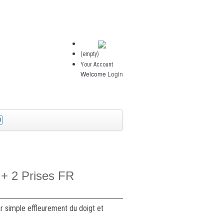
(empty)
Your Account
Welcome
Login
O
e + 2 Prises FR
r simple effleurement du doigt et