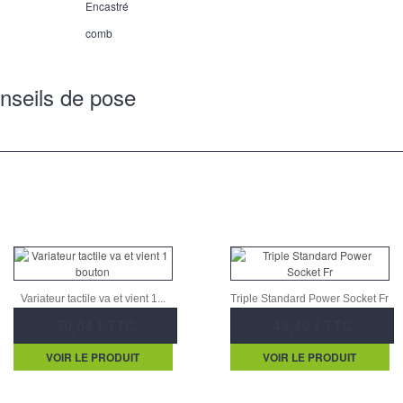
Encastré
comb
nseils de pose
Variateur tactile va et vient 1...
Triple Standard Power Socket Fr
70,04 € TTC
43,49 € TTC
VOIR LE PRODUIT
VOIR LE PRODUIT