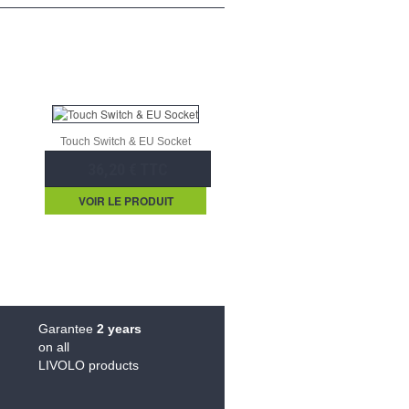
Touch Switch & EU Socket
36,20 € TTC
VOIR LE PRODUIT
Garantee
2 years
on all
LIVOLO products