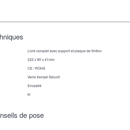
chniques
Livré complet avec support et plaque de finition
222 x 80 x 41mm
CE / ROHS
Verre trempé Sécurit
Encastré
tri
nseils de pose