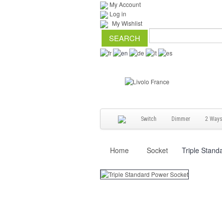
My Account
Log in
My Wishlist
Switch
Dimmer
2 Way
Home
Socket
Triple Stand