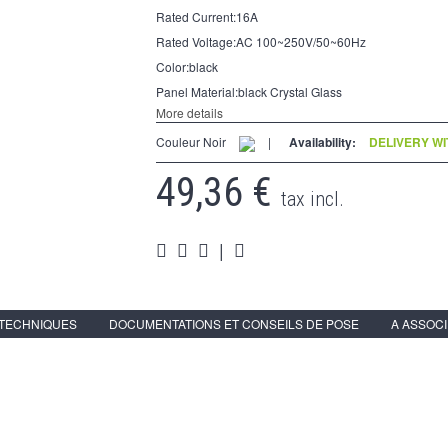
Rated Current:16A
Rated Voltage:AC 100~250V/50~60Hz
Color:black
Panel Material:black Crystal Glass
More details
Couleur Noir
|
Availability:
DELIVERY WI
49,36 €
tax incl.
|
 TECHNIQUES
DOCUMENTATIONS ET CONSEILS DE POSE
A ASSOC