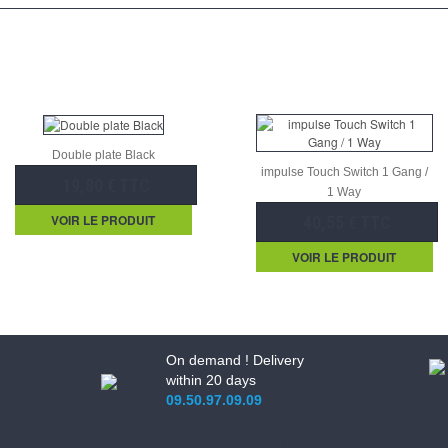
Double plate Black
impulse Touch Switch 1 Gang /
19,80 € TTC
1 Way
VOIR LE PRODUIT
40,55 € TTC
VOIR LE PRODUIT
On demand ! Delivery
within 20 days
09.50.97.09.09