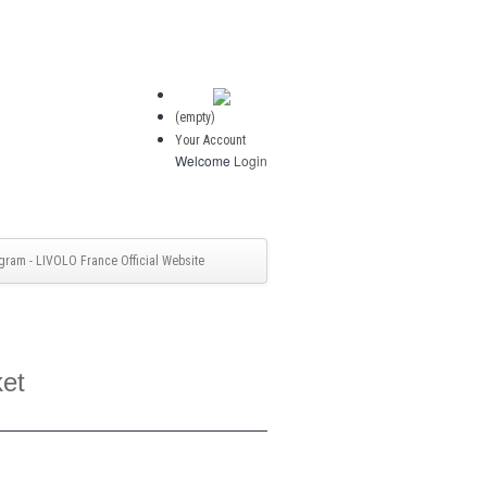
(empty)
Your Account
Welcome
Login
gram - LIVOLO France Official Website
ket