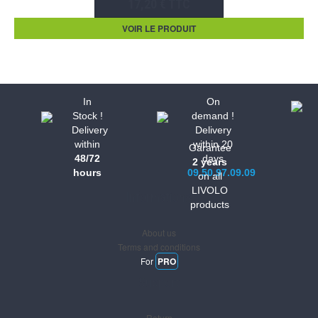
17,20 € TTC
VOIR LE PRODUIT
In
On
Stock !
demand !
Delivery
Delivery
within
within 20
Garantee
48/72
days
2 years
hours
09.50.97.09.09
on all
LIVOLO
Informations
products
About us
Terms and conditions
For
PRO
Support
Return