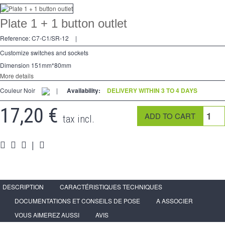
Dimmer
Plate 1 + 1 button outlet
2 Ways
Reference:
C7-C1/SR-12
|
Socket
Customize switches and sockets
Dimension 151mm*80mm
Spéciales
More details
Couleur Noir
Accessories
|
Availability:
DELIVERY WITHIN 3 TO 4 DAYS
17,20 €
Pièces
tax incl.
Media
|
Reseller program - LIVOLO France Official Website
DESCRIPTION
CARACTÉRISTIQUES TECHNIQUES
DOCUMENTATIONS ET CONSEILS DE POSE
A ASSOCIER
VOUS AIMEREZ AUSSI
AVIS