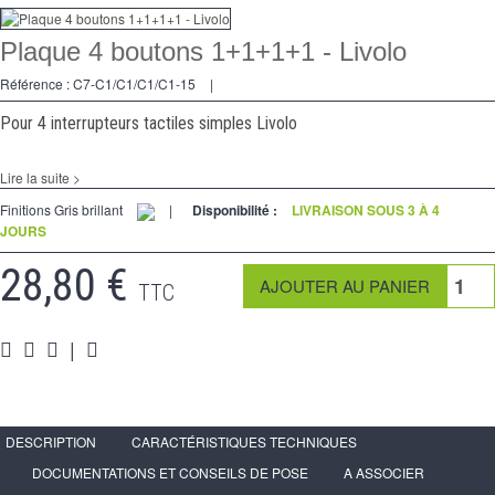
Variateurs
Plaque 4 boutons 1+1+1+1 - Livolo
Va et Vients
Référence :
C7-C1/C1/C1/C1-15
|
Prises
Pour 4 interrupteurs tactiles simples Livolo
Multimedia
Lire la suite >
Accessoires
Finitions Gris brillant
|
Disponibilité :
LIVRAISON SOUS 3 À 4
JOURS
Pièces
28,80 €
Supports
TTC
Espace Pro
|
DESCRIPTION
CARACTÉRISTIQUES TECHNIQUES
DOCUMENTATIONS ET CONSEILS DE POSE
A ASSOCIER