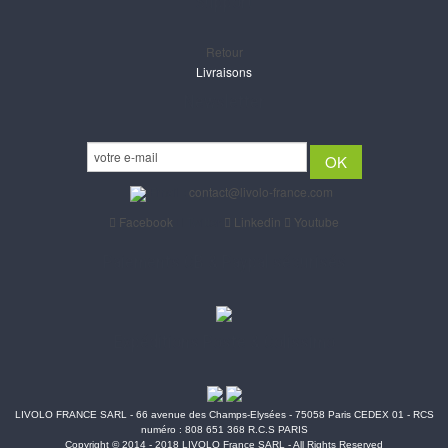
Support
Retour
Livraisons
Newsletter
Email :
contact@livolo-france.com
Facebook
Twitter
Linkedin
Youtube
Paiements CB & Paypal sécurisés
Expéditions Poste & Colissimo
LIVOLO FRANCE SARL - 66 avenue des Champs-Elysées - 75058 Paris CEDEX 01 - RCS
numéro : 808 651 368 R.C.S PARIS
Copyright © 2014 - 2018 LIVOLO France SARL - All Rights Reserved