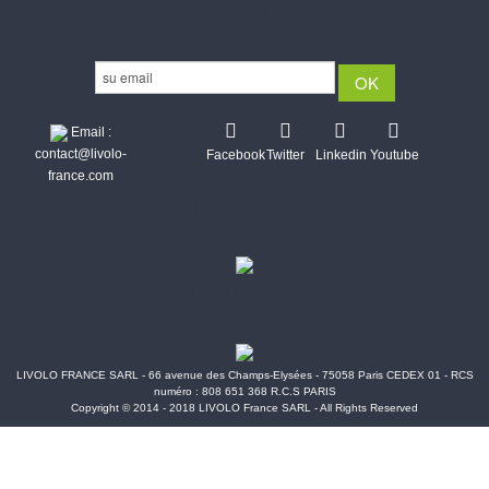
Newsletter
Email :
contact@livolo-
Facebook
Twitter
Linkedin
Youtube
france.com
Secure CB & Paypal payments
Shipments Post & Intl
LIVOLO FRANCE SARL - 66 avenue des Champs-Elysées - 75058 Paris CEDEX 01 - RCS
numéro : 808 651 368 R.C.S PARIS
Copyright © 2014 - 2018 LIVOLO France SARL - All Rights Reserved