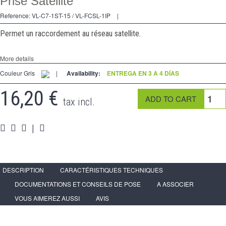
Prise Satellite
2 Ways
Reference:
VL-C7-1ST-15 / VL-FCSL-1IP
|
tomado
Permet un raccordement au réseau satellite.
Spéciales
More details
accesorios
Couleur Gris
|
Availability:
ENTREGA EN 3 A 4 DÍAS
Pièces
16,20 €
tax incl.
Apoyo
Programa de revendedor - LIVOLO Francia Sitio Oficial
|
DESCRIPTION
CARACTÉRISTIQUES TECHNIQUES
DOCUMENTATIONS ET CONSEILS DE POSE
A ASSOCIER
VOUS AIMEREZ AUSSI
AVIS