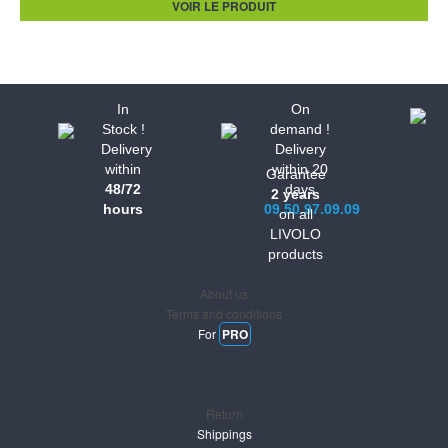
VOIR LE PRODUIT
In
On
Stock !
demand !
Delivery
Delivery
within
within 20
Garantee
48/72
days
2 years
hours
09.50.97.09.09
on all
LIVOLO
Informations
products
About us
Terms and conditions
For
PRO
Support
Return
Shippings