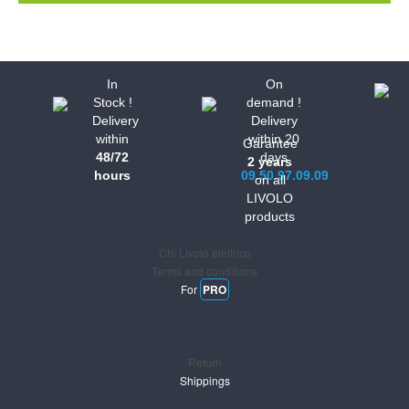
In
On
Stock !
demand !
Delivery
Delivery
within
within 20
Garantee
48/72
days
2 years
hours
09.50.97.09.09
on all
LIVOLO
Informations
products
Chi Livolo elettrico
Terms and conditions
For
PRO
Support
Return
Shippings
Newsletter