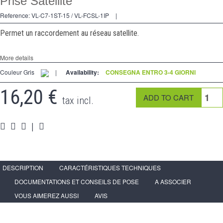
Prise Satellite
2 modi
Reference:
VL-C7-1ST-15 / VL-FCSL-1IP
|
preso
Permet un raccordement au réseau satellite.
Spéciales
More details
accessori
Couleur Gris
|
Availability:
CONSEGNA ENTRO 3-4 GIORNI
Pièces
16,20 €
tax incl.
Media
Programma per rivenditori - LIVOLO Francia Sito Ufficiale di
|
DESCRIPTION
CARACTÉRISTIQUES TECHNIQUES
DOCUMENTATIONS ET CONSEILS DE POSE
A ASSOCIER
VOUS AIMEREZ AUSSI
AVIS