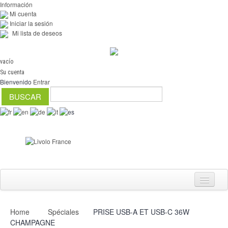
Información
Mi cuenta
Iniciar la sesión
Mi lista de deseos
vacío
Su cuenta
Bienvenido
Entrar
Home
Spéciales
PRISE USB-A ET USB-C 36W
Interruptores
CHAMPAGNE