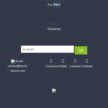
For
PRO
Support
Return
Shippings
Newsletter
Email :
contact@livolo-
Facebook
Twitter
Linkedin
Youtube
france.com
Secure CB & Paypal payments
Shipments Post & Intl