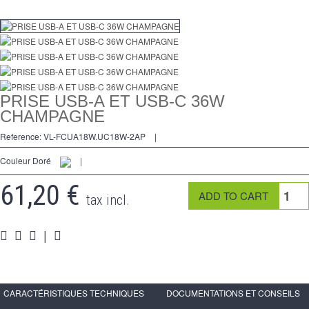
regulador
2 Ways
tomado
Spéciales
PRISE USB-A ET USB-C 36W
CHAMPAGNE
accesorios
Reference:
VL-FCUA18W.UC18W-2AP
|
Pièces
Couleur Doré
|
Apoyo
61,20 €
tax incl.
Programa de revendedor - LIVOLO Francia Sitio Oficial
|
CARACTÉRISTIQUES TECHNIQUES
DOCUMENTATIONS ET CONSEILS