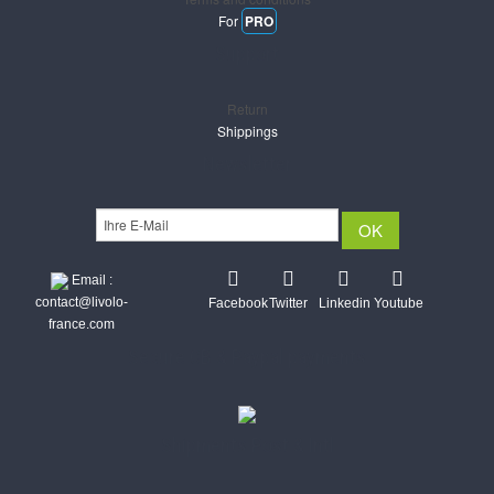
For
PRO
Support
Return
Shippings
Newsletter
Email :
contact@livolo-
Facebook
Twitter
Linkedin
Youtube
france.com
Secure CB & Paypal payments
Shipments Post & Intl