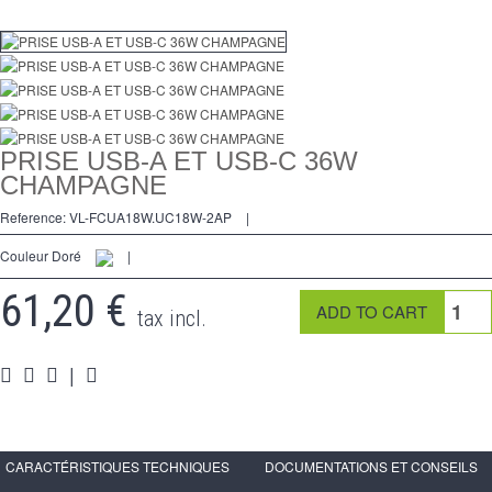
Dimmer
Kreuzschalters
Steckdose
Spéciales
PRISE USB-A ET USB-C 36W
CHAMPAGNE
Zubehör
Reference:
VL-FCUA18W.UC18W-2AP
|
Pièces
Couleur Doré
|
Medien
61,20 €
tax incl.
Programme Revendeur - LIVOLO France Site Officiel
|
CARACTÉRISTIQUES TECHNIQUES
DOCUMENTATIONS ET CONSEILS