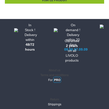
In
On
Stock !
demand !
Delivery
Delivery
within
within 20
Garantee
48/72
days
2 years
hours
09.50.97.09.09
on all
LIVOLO
Informations
products
About us
Terms and conditions
For
PRO
Support
Return
Shippings