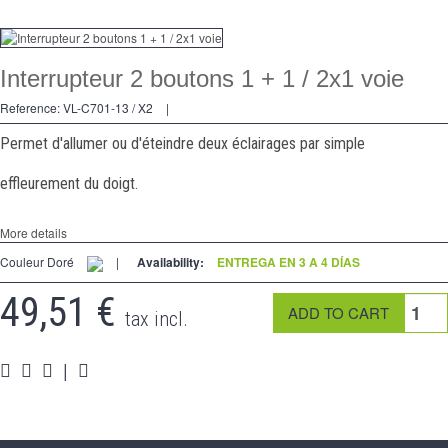
regulador
2 Ways
Interrupteur 2 boutons 1 + 1 / 2x1 voie
tomado
Reference:
VL-C701-13 / X2
|
Spéciales
Permet d'allumer ou d'éteindre deux éclairages par simple
accesorios
effleurement du doigt.
Pièces
More details
Apoyo
Couleur Doré
|
Availability:
ENTREGA EN 3 A 4 DÍAS
49,51 €
Programa de revendedor - LIVOLO Francia Sitio Oficial
tax incl.
|