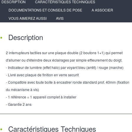
DESCRIPTION
CARACTÉRISTIQUES TECHNIQUES
DOCUMENTATIONS ET CONSEILS DE POSE
A ASSOCIER
VOUS AIMEREZ AUSSI
AVIS
Description
2 interrupteurs tactiles sur une plaque double (2 boutons 1+1) qui permet
d'allumer ou d'éteindre deux éclairages par simple effleurement du doigt.
- Indicateur de lumière (effet halo) par voyant bleu (arrêt) / rouge (marche)
- Livré avec plaque de finition en verre securit
- Compatible avec toute boîte à encastrer ronde standard prof. 40mm (fixation
du mécanisme à vis)
- 1 référence = 1 appareil complet à installer
- Garantie 2 ans
Caractéristiques Techniques