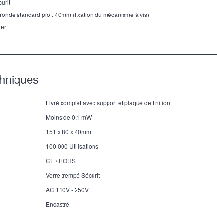
curit
 ronde standard prof. 40mm (fixation du mécanisme à vis)
ler
chniques
Livré complet avec support et plaque de finition
Moins de 0.1 mW
151 x 80 x 40mm
100 000 Utilisations
CE / ROHS
Verre trempé Sécurit
AC 110V - 250V
Encastré