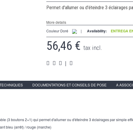
Permet d'allumer ou d'éteindre 3 éclairages pa
More details
Couleur Doré
|
Availability:
ENTREGA EN 
56,46 €
tax incl.
|
 TECHNIQUES
DOCUMENTATIONS ET CONSEILS DE POSE
A ASSOC
uble (3 boutons 2+1) qui permet d'allumer ou d'éteindre 3 éclairages par simple eff
yant bleu (arrêt) / rouge (marche)