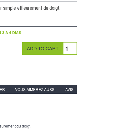
r simple effleurement du doigt.
3 A 4 DÍAS
IER
VOUS AIMEREZ AUSSI
AVIS
leurement du doigt.