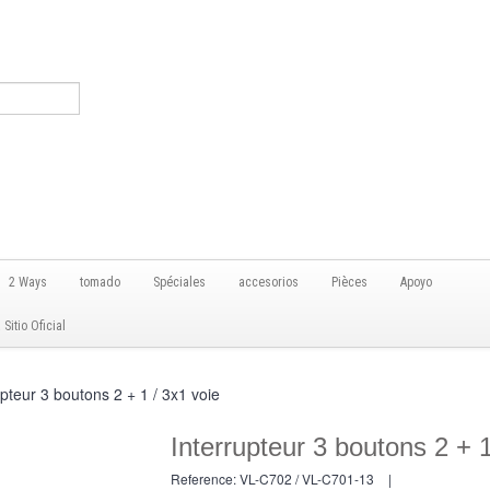
2 Ways
tomado
Spéciales
accesorios
Pièces
Apoyo
itio Oficial
upteur 3 boutons 2 + 1 / 3x1 voie
Interrupteur 3 boutons 2 + 1
Reference:
VL-C702 / VL-C701-13
|