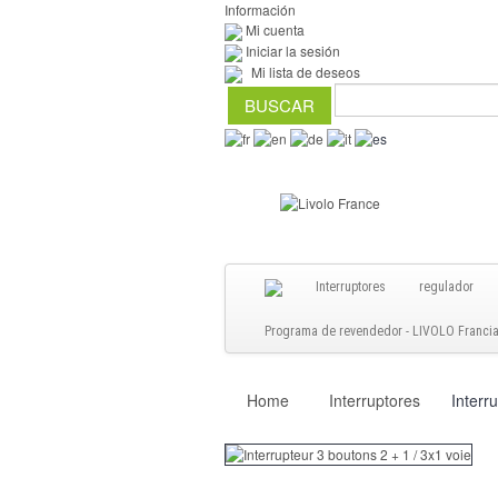
Información
Mi cuenta
Iniciar la sesión
Mi lista de deseos
Interruptores
regulador
Programa de revendedor - LIVOLO Francia S
Home
Interruptores
Interr