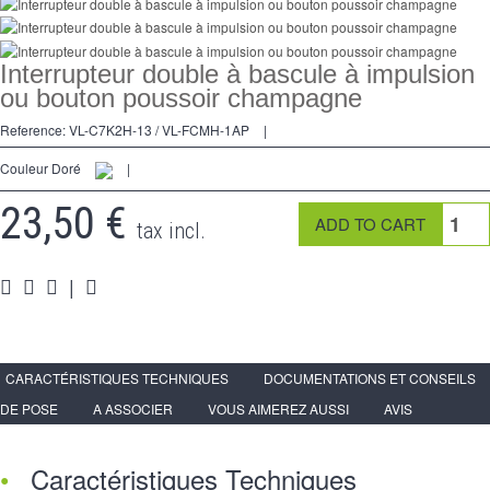
2 Ways
tomado
Interrupteur double à bascule à impulsion
Spéciales
ou bouton poussoir champagne
Reference:
VL-C7K2H-13 / VL-FCMH-1AP
|
accesorios
Couleur Doré
|
Pièces
23,50 €
Apoyo
tax incl.
Espace
PRO
|
CARACTÉRISTIQUES TECHNIQUES
DOCUMENTATIONS ET CONSEILS
DE POSE
A ASSOCIER
VOUS AIMEREZ AUSSI
AVIS
Caractéristiques Techniques