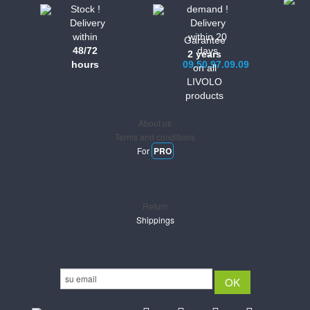
Stock !
demand !
Delivery
Delivery
within
within 20
Garantee
48/72
days
2 years
hours
09.50.97.09.09
on all
LIVOLO
Informations
products
About us
Terms and conditions
For
PRO
Support
Return
Shippings
Newsletter