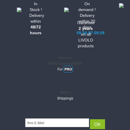
In
On
Stock !
demand !
Delivery
Delivery
within
within 20
Garantee
48/72
days
2 years
hours
09.50.97.09.09
on all
LIVOLO
Informations
products
About us
Terms and conditions
For
PRO
Support
Return
Shippings
Newsletter