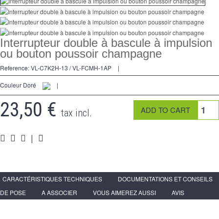
Kreuzschalters
Steckdose
Interrupteur double à bascule à impulsion
Spéciales
ou bouton poussoir champagne
Reference:
VL-C7K2H-13 / VL-FCMH-1AP
|
Zubehör
Couleur Doré
|
Pièces
23,50 €
Medien
tax incl.
Espace
PRO
|
CARACTÉRISTIQUES TECHNIQUES
DOCUMENTATIONS ET CONSEILS
DE POSE
A ASSOCIER
VOUS AIMEREZ AUSSI
AVIS