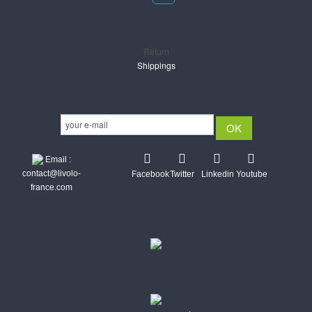
Support
Return
Shippings
Newsletter
Email :
contact@livolo-
Facebook
Twitter
Linkedin
Youtube
france.com
Secure CB & Paypal payments
Shipments Post & Intl