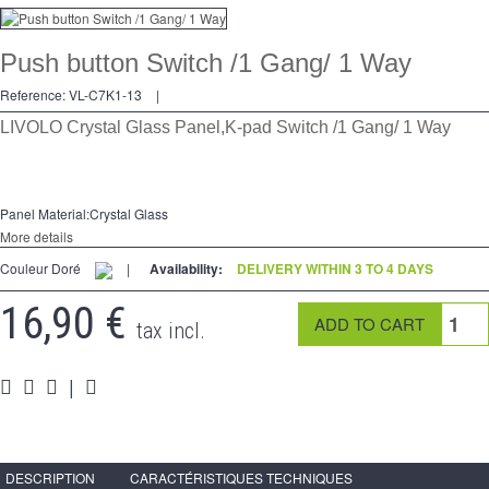
Dimmer
Push button Switch /1 Gang/ 1 Way
2 Ways
Reference:
VL-C7K1-13
|
Socket
LIVOLO Crystal Glass Panel,K-pad Switch /1 Gang/ 1 Way
Spéciales
Accessories
Panel Material:Crystal Glass
More details
Pièces
Couleur Doré
|
Availability:
DELIVERY WITHIN 3 TO 4 DAYS
Media
16,90 €
tax incl.
Reseller program - LIVOLO France Official Website
|
DESCRIPTION
CARACTÉRISTIQUES TECHNIQUES