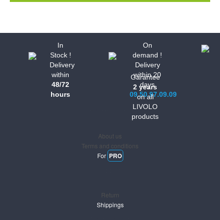
In
On
Stock !
demand !
Delivery
Delivery
within
within 20
Garantee
48/72
days
2 years
hours
09.50.97.09.09
on all
LIVOLO
Informations
products
About us
Terms and conditions
For
PRO
Support
Return
Shippings
Newsletter