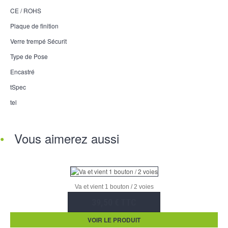
CE / ROHS
Plaque de finition
Verre trempé Sécurit
Type de Pose
Encastré
tSpec
tel
Vous aimerez aussi
Va et vient 1 bouton / 2 voies
39,50 € TTC
VOIR LE PRODUIT