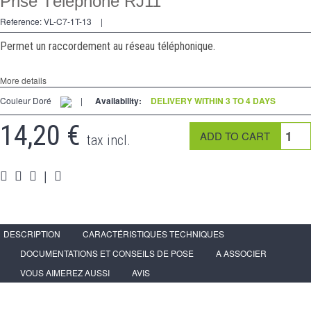
Prise Téléphone RJ11
2 Ways
Reference:
VL-C7-1T-13
|
Socket
Permet un raccordement au réseau téléphonique.
Spéciales
More details
Accessories
Couleur Doré
|
Availability:
DELIVERY WITHIN 3 TO 4 DAYS
Pièces
14,20 €
tax incl.
Media
Espace
PRO
|
DESCRIPTION
CARACTÉRISTIQUES TECHNIQUES
DOCUMENTATIONS ET CONSEILS DE POSE
A ASSOCIER
VOUS AIMEREZ AUSSI
AVIS