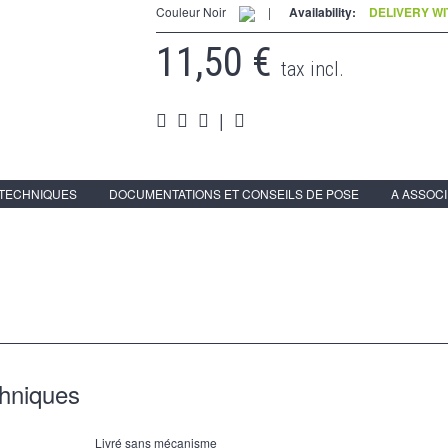
Couleur Noir
|
Availability:
DELIVERY WI
11,50 €
tax incl.
|
 TECHNIQUES
DOCUMENTATIONS ET CONSEILS DE POSE
A ASSOC
chniques
Livré sans mécanisme