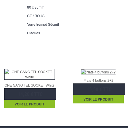
80 x 80mm
CE / ROHS
Verre trempé Sécurit
Plaques
Plate 4 buttons 2+2
ONE GANG TEL SOCKET White
15,50 € TTC
14,20 € TTC
VOIR LE PRODUIT
VOIR LE PRODUIT