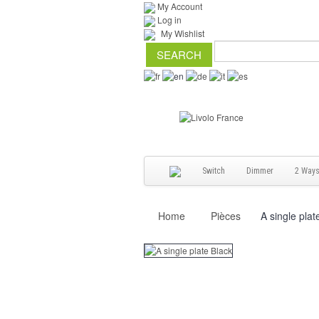
My Account
Log in
My Wishlist
Switch
Dimmer
2 Way
Home
Pièces
A single plat