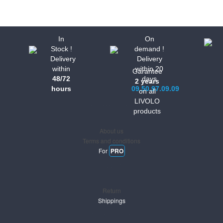
In
On
Stock !
demand !
Delivery
Delivery
within
within 20
Garantee
48/72
days
2 years
hours
09.50.97.09.09
on all
LIVOLO
Informations
products
About us
Terms and conditions
For
PRO
Support
Return
Shippings
Newsletter