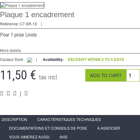
Dimmer
Plaque 1 encadrement
2 Ways
Reference:
C7-SR-13
|
Socket
Pour 1 prise Livolo
Spéciales
More details
Accessories
Couleur Doré
|
Availability:
DELIVERY WITHIN 3 TO 4 DAYS
Pièces
11,50 €
tax incl.
Media
|
Reseller program - LIVOLO France Official Website
DESCRIPTION
CARACTÉRISTIQUES TECHNIQUES
DOCUMENTATIONS ET CONSEILS DE POSE
A ASSOCIER
VOUS AIMEREZ AUSSI
AVIS