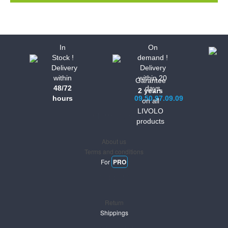
In
On
Stock !
demand !
Delivery
Delivery
within
within 20
Garantee
48/72
days
2 years
hours
09.50.97.09.09
on all
LIVOLO
Informations
products
About us
Terms and conditions
For
PRO
Support
Return
Shippings
Newsletter