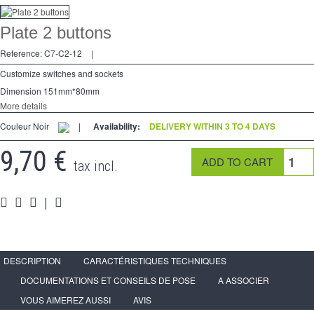
Dimmer
Plate 2 buttons
2 Ways
Reference:
C7-C2-12
|
Socket
Customize switches and sockets
Dimension 151mm*80mm
Spéciales
More details
Couleur Noir
Accessories
|
Availability:
DELIVERY WITHIN 3 TO 4 DAYS
9,70 €
Pièces
tax incl.
Media
|
Reseller program - LIVOLO France Official Website
DESCRIPTION
CARACTÉRISTIQUES TECHNIQUES
DOCUMENTATIONS ET CONSEILS DE POSE
A ASSOCIER
VOUS AIMEREZ AUSSI
AVIS