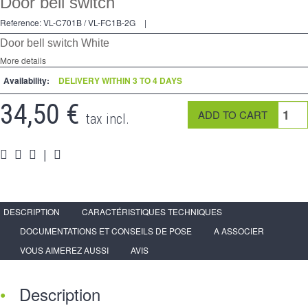
Door bell switch
2 Ways
Reference:
VL-C701B / VL-FC1B-2G
|
Socket
Door bell switch White
Spéciales
More details
Availability:
DELIVERY WITHIN 3 TO 4 DAYS
Accessories
34,50 €
Pièces
tax incl.
Media
|
Reseller program - LIVOLO France Official Website
DESCRIPTION
CARACTÉRISTIQUES TECHNIQUES
DOCUMENTATIONS ET CONSEILS DE POSE
A ASSOCIER
VOUS AIMEREZ AUSSI
AVIS
Description