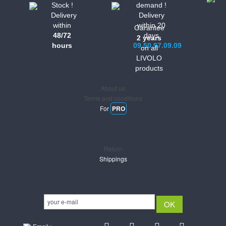
Stock !
demand !
Delivery
Delivery
within
within 20
Garantee
48/72
days
2 years
hours
09.50.97.09.09
on all
LIVOLO
Informations
products
About us
Terms and conditions
For
PRO
Support
Return
Shippings
Newsletter