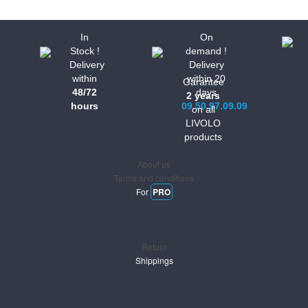
In
On
Stock !
demand !
Delivery
Delivery
within
within 20
Garantee
48/72
days
2 years
hours
09.50.97.09.09
on all
LIVOLO
Informations
products
About us
Terms and conditions
For
PRO
Support
Return
Shippings
Newsletter