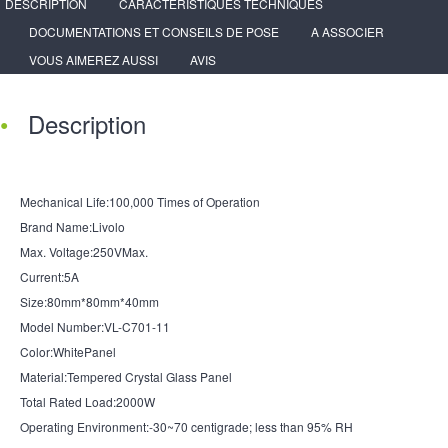
DESCRIPTION
CARACTÉRISTIQUES TECHNIQUES
DOCUMENTATIONS ET CONSEILS DE POSE
A ASSOCIER
VOUS AIMEREZ AUSSI
AVIS
Description
Mechanical Life:100,000 Times of Operation
Brand Name:Livolo
Max. Voltage:250VMax.
Current:5A
Size:80mm*80mm*40mm
Model Number:VL-C701-11
Color:WhitePanel
Material:Tempered Crystal Glass Panel
Total Rated Load:2000W
Operating Environment:-30~70 centigrade; less than 95% RH