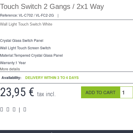
Touch Switch 2 Gangs / 2x1 Way
2 Ways
Reference:
VL-C702 / VL-FC2-2G
|
Socket
Wall Light Touch Switch White
Spéciales
Crystal Glass Switch Panel
Accessories
Wall Light Touch Screen Switch
Pièces
Material:Tempered Crystal Glass Panel
Warranty:1 Year
Media
More details
Availability:
DELIVERY WITHIN 3 TO 4 DAYS
Espace
PRO
23,95 €
tax incl.
|