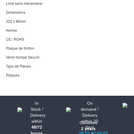
Livré sans mécanisme
Dimensions
222 x 80mm
Norme
CE / ROHS
Plaque de finition
Verre trempé Sécurit
Type de Pièces
Plaques
In
On
Stock !
demand !
Delivery
Delivery
within
within 20
Garantee
48/72
days
2 years
hours
09.50.97.09.09