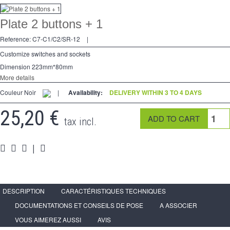
Dimmer
Plate 2 buttons + 1
2 Ways
Reference:
C7-C1/C2/SR-12
|
Socket
Customize switches and sockets
Dimension 223mm*80mm
Spéciales
More details
Couleur Noir
Accessories
|
Availability:
DELIVERY WITHIN 3 TO 4 DAYS
25,20 €
Pièces
tax incl.
Media
|
Reseller program - LIVOLO France Official Website
DESCRIPTION
CARACTÉRISTIQUES TECHNIQUES
DOCUMENTATIONS ET CONSEILS DE POSE
A ASSOCIER
VOUS AIMEREZ AUSSI
AVIS