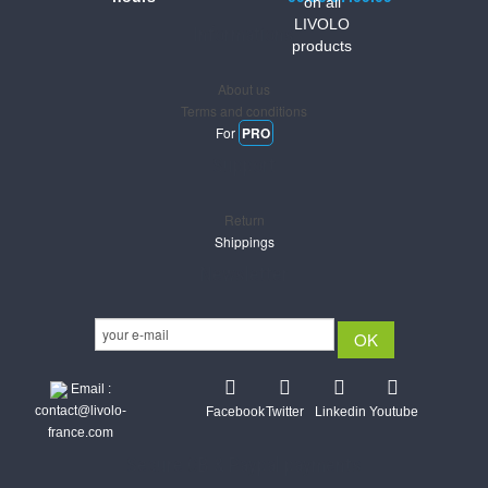
on all
LIVOLO
Informations
products
About us
Terms and conditions
For
PRO
Support
Return
Shippings
Newsletter
Email :
contact@livolo-
Facebook
Twitter
Linkedin
Youtube
france.com
Secure CB & Paypal payments