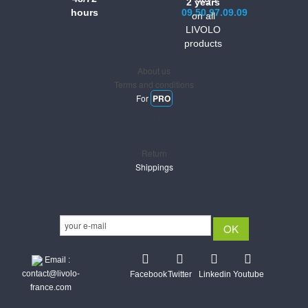
2 years
hours
09.50.97.09.09
on all
LIVOLO
Informations
products
About us
Terms and conditions
For
PRO
Support
Return
Shippings
Newsletter
Email :
contact@livolo-
Facebook
Twitter
Linkedin
Youtube
france.com
Secure CB & Paypal payments