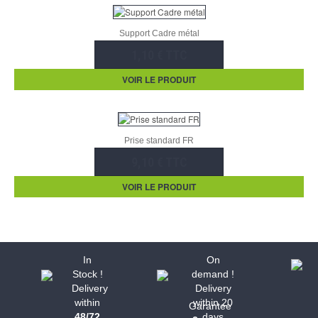
Support Cadre métal
1,10 € TTC
VOIR LE PRODUIT
Prise standard FR
9,10 € TTC
VOIR LE PRODUIT
In
On
Stock !
demand !
Delivery
Delivery
within
within 20
Garantee
48/72
days