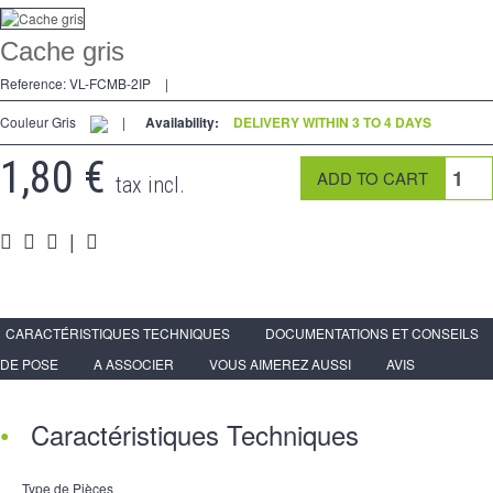
Dimmer
Cache gris
2 Ways
Reference:
VL-FCMB-2IP
|
Socket
Couleur Gris
|
Availability:
DELIVERY WITHIN 3 TO 4 DAYS
Spéciales
1,80 €
tax incl.
Accessories
|
Pièces
Media
Reseller program - LIVOLO France Official Website
CARACTÉRISTIQUES TECHNIQUES
DOCUMENTATIONS ET CONSEILS
DE POSE
A ASSOCIER
VOUS AIMEREZ AUSSI
AVIS
Caractéristiques Techniques
Type de Pièces