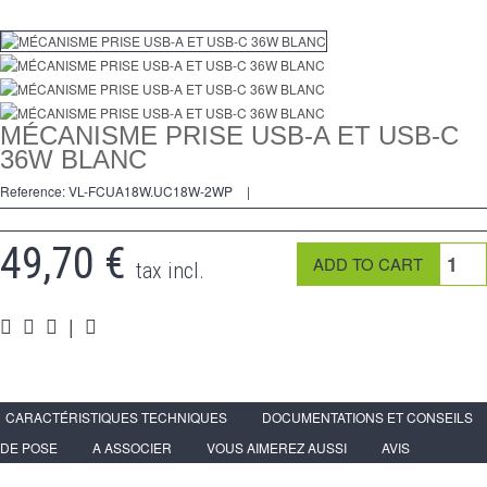
Dimmer
2 Ways
Socket
MÉCANISME PRISE USB-A ET USB-C
Spéciales
36W BLANC
Reference:
VL-FCUA18W.UC18W-2WP
|
Accessories
Pièces
49,70 €
tax incl.
Media
|
Reseller program - LIVOLO France Official Website
CARACTÉRISTIQUES TECHNIQUES
DOCUMENTATIONS ET CONSEILS
DE POSE
A ASSOCIER
VOUS AIMEREZ AUSSI
AVIS