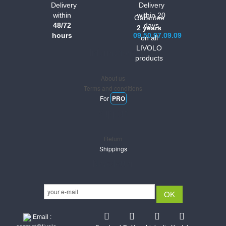
Delivery
Delivery
within
within 20
Garantee
48/72
days
2 years
hours
09.50.97.09.09
on all
LIVOLO
Informations
products
About us
Terms and conditions
For
PRO
Support
Return
Shippings
Newsletter
Email :