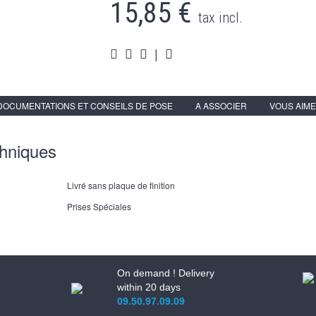
15,85 €
tax incl.
|
DOCUMENTATIONS ET CONSEILS DE POSE
A ASSOCIER
VOUS AIME
chniques
Livré sans plaque de finition
Prises Spéciales
On demand ! Delivery
within 20 days
09.50.97.09.09