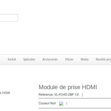
s
Socket
Spéciales
Accessories
Pièces
Media
Reseller pro
Module de prise HDMI
Reference:
VL-FCHD-2BP 1/2
|
Couleur Noir
|