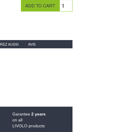
REZ AUSSI
AVIS
Garantee
2 years
on all
LIVOLO products