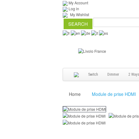
My Account
Log in
My Wishlist
Switch
Dimmer
2 Way
Home
Module de prise HDMI